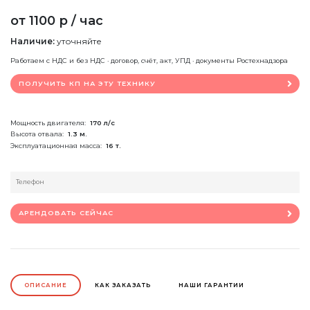
от 1100 р / час
Наличие:
уточняйте
Работаем с НДС и без НДС · договор, счёт, акт, УПД · документы Ростехнадзора
ПОЛУЧИТЬ КП НА ЭТУ ТЕХНИКУ
Мощность двигателя:
170 л/с
Высота отвала:
1.3 м.
Эксплуатационная масса:
16 т.
АРЕНДОВАТЬ СЕЙЧАС
ОПИСАНИЕ
КАК ЗАКАЗАТЬ
НАШИ ГАРАНТИИ