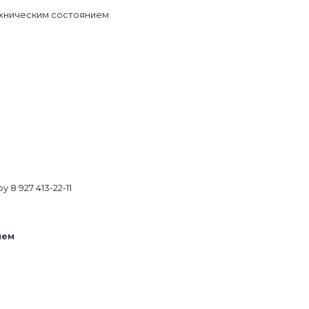
ехническим состоянием
8 927 413-22-11
ием