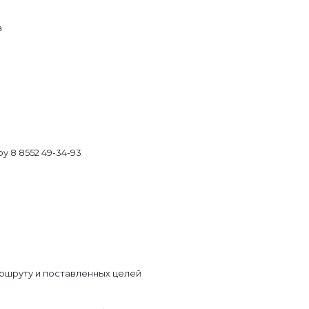
а
у 8 8552 49-34-93
ршруту и поставленных целей