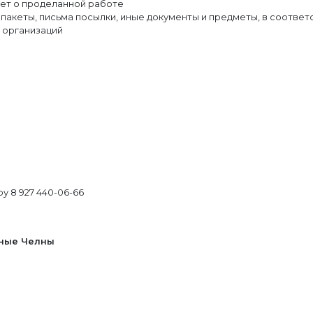
ет о проделанной работе
 пакеты, письма посылки, иные документы и предметы, в соотве
х организаций
у 8 927 440-06-66
жные Челны