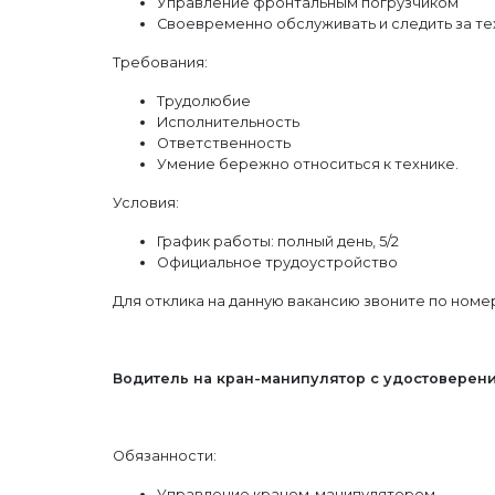
Управление фронтальным погрузчиком
Своевременно обслуживать и следить за т
Требования:
Трудолюбие
Исполнительность
Ответственность
Умение бережно относиться к технике.
Условия:
График работы: полный день, 5/2
Официальное трудоустройство
Для отклика на данную вакансию звоните по номеру 
Водитель на кран-манипулятор с удостоверен
Обязанности:
Управление краном-манипулятором