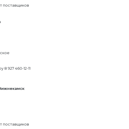
от поставщиков
а
еское
 8 927 460-12-11
 Нижнекамск
от поставщиков