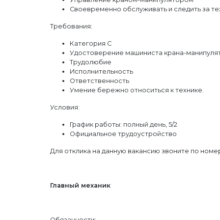
Своевременно обслуживать и следить за т
Требования:
Категория C
Удостоверение машиниста крана-манипуля
Трудолюбие
Исполнительность
Ответственность
Умение бережно относиться к технике.
Условия:
График работы: полный день, 5/2
Официальное трудоустройство
Для отклика на данную вакансию звоните по номеру 
Главный механик
Обязанности: