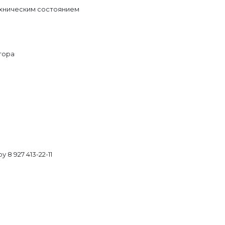
ехническим состоянием
тора
8 927 413-22-11