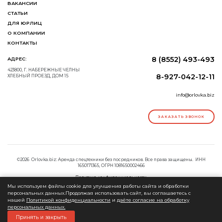
ВАКАНСИИ
СТАТЬИ
ДЛЯ ЮРЛИЦ
О КОМПАНИИ
КОНТАКТЫ
8 (8552) 493-493
АДРЕС:
423800, Г. НАБЕРЕЖНЫЕ ЧЕЛНЫ
8-927-042-12-11
ХЛЕБНЫЙ ПРОЕЗД, ДОМ 15
info@orlovka.biz
ЗАКАЗАТЬ ЗВОНОК
©2026 Orlovka.biz: Аренда спецтехники без посредников. Все права защищены. ИНН
1650171365, ОГРН 1081650002466
Политика конфиденциальности
Согласие на обработку персональных данных
Мы используем файлы cookie для улучшения работы сайта и обработки
персональных данных.Продолжая использовать сайт, вы соглашаетесь с
нашей
Политикой конфиденциальности
и
даёте согласие на обработку
персональных данных.
Принять и закрыть