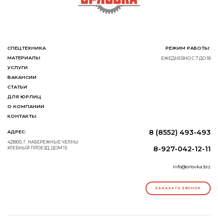
СПЕЦТЕХНИКА
РЕЖИМ РАБОТЫ:
МАТЕРИАЛЫ
ЕЖЕДНЕВНО С 7 ДО 18
УСЛУГИ
ВАКАНСИИ
СТАТЬИ
ДЛЯ ЮРЛИЦ
О КОМПАНИИ
КОНТАКТЫ
8 (8552) 493-493
АДРЕС:
423800, Г. НАБЕРЕЖНЫЕ ЧЕЛНЫ
8-927-042-12-11
ХЛЕБНЫЙ ПРОЕЗД, ДОМ 15
info@orlovka.biz
ЗАКАЗАТЬ ЗВОНОК