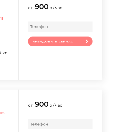
900
от
р / час
11
АРЕНДОВАТЬ СЕЙЧАС
 кг.
900
от
р / час
15