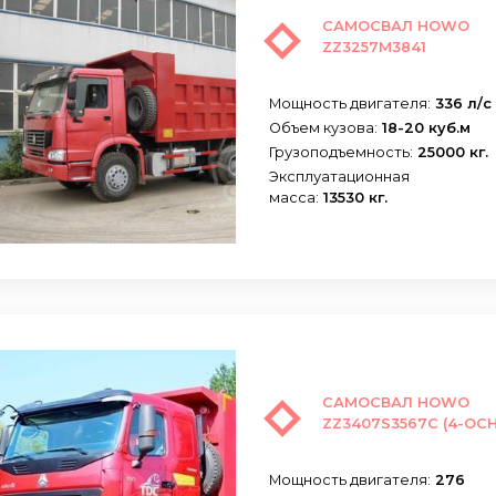
САМОСВАЛ HOWO
ZZ3257M3841
Мощность двигателя:
336 л/с
Объем кузова:
18-20 куб.м
Грузоподъемность:
25000 кг.
Эксплуатационная
масса:
13530 кг.
САМОСВАЛ HOWO
ZZ3407S3567C (4-ОС
Мощность двигателя:
276