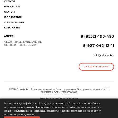
УСЛУГИ
ВАКАНСИИ
СТАТЬИ
ДЛЯ ЮРЛИЦ
О КОМПАНИИ
КОНТАКТЫ
8 (8552) 493-493
АДРЕС:
423800, Г. НАБЕРЕЖНЫЕ ЧЕЛНЫ
8-927-042-12-11
ХЛЕБНЫЙ ПРОЕЗД, ДОМ 15
info@orlovka.biz
ЗАКАЗАТЬ ЗВОНОК
©2026 Orlovka.biz: Аренда спецтехники без посредников. Все права защищены. ИНН
1650171365, ОГРН 1081650002466
Политика конфиденциальности
Согласие на обработку персональных данных
Мы используем файлы cookie для улучшения работы сайта и обработки
персональных данных.Продолжая использовать сайт, вы соглашаетесь с
нашей
Политикой конфиденциальности
и
даёте согласие на обработку
персональных данных.