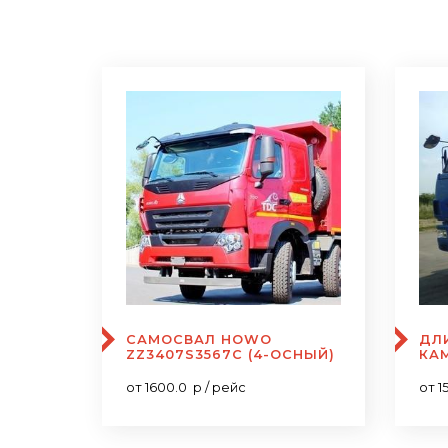
САМОСВАЛ HOWO
ДЛ
ZZ3407S3567C (4-ОСНЫЙ)
КАМ
от 1600.0 р / рейс
от 1