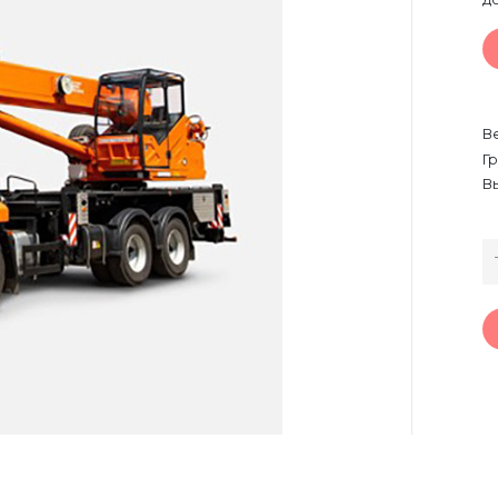
В
Г
В