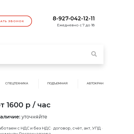
8-927-042-12-11
ЗАТЬ ЗВОНОК
Ежедневно с 7 до 18
СПЕЦТЕХНИКА
ПОДЪЕМНАЯ
АВТОКРАН
т 1600 р / час
аличие:
уточняйте
ботаем с НДС и без НДС · договор, счёт, акт, УПД ·
окументы Ростехнадзора