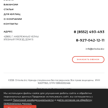
ВАКАНСИИ
СТАТЬИ
ДЛЯ ЮРЛИЦ
О КОМПАНИИ
КОНТАКТЫ
8 (8552) 493-493
АДРЕС:
423800, Г. НАБЕРЕЖНЫЕ ЧЕЛНЫ
8-927-042-12-11
ХЛЕБНЫЙ ПРОЕЗД, ДОМ 15
info@orlovka.biz
ЗАКАЗАТЬ ЗВОНОК
©2026 Orlovka.biz: Аренда спецтехники без посредников. Все права защищены. ИНН
1650171365, ОГРН 1081650002466
Политика конфиденциальности
Согласие на обработку персональных данных
Мы используем файлы cookie для улучшения работы сайта и обработки
персональных данных.Продолжая использовать сайт, вы соглашаетесь с
нашей
Политикой конфиденциальности
и
даёте согласие на обработку
персональных данных.