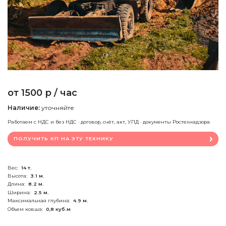
от 1500 р / час
Наличие:
уточняйте
Работаем с НДС и без НДС · договор, счёт, акт, УПД · документы Ростехнадзора
ПОЛУЧИТЬ КП НА ЭТУ ТЕХНИКУ
Вес:
14 т.
Высота:
3.1 м.
Длина:
8.2 м.
Ширина:
2.5 м.
Максимальная глубина:
4.9 м.
Объем ковша:
0,8 куб.м