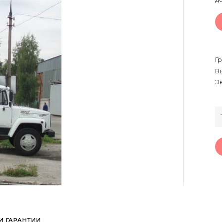
Г
В
Э
И ГАРАНТИИ