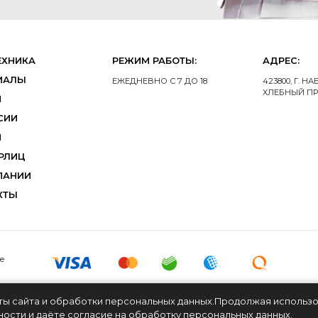
ЕХНИКА
РЕЖИМ РАБОТЫ:
АДРЕС:
ИАЛЫ
ЕЖЕДНЕВНО С 7 ДО 18
423800, Г. 
ХЛЕБНЫЙ ПР
И
СИИ
И
РЛИЦ
ПАНИИ
КТЫ
се
ты сайта и обработки персональных данных.Продолжая использов
ности
и
даёте согласие на обработку персональных данных.