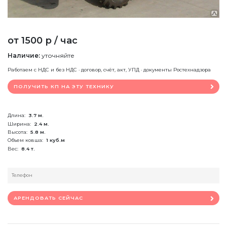
от 1500 р / час
Наличие:
уточняйте
Работаем с НДС и без НДС · договор, счёт, акт, УПД · документы Ростехнадзора
ПОЛУЧИТЬ КП НА ЭТУ ТЕХНИКУ
Длина:
3.7 м.
Ширина:
2.4 м.
Высота:
5.8 м.
Объем ковша:
1 куб.м
Вес:
8.4 т.
АРЕНДОВАТЬ СЕЙЧАС