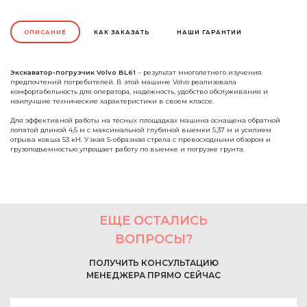
ОПИСАНИЕ
КАК ЗАКАЗАТЬ
НАШИ ГАРАНТИИ
Экскаватор-погрузчик Volvo BL61
– результат многолетнего изучения
предпочтений потребителей. В этой машине Volvo реализовала
комфортабельность для оператора, надежность, удобство обслуживания и
наилучшие технические характеристики в своем классе.
Для эффективной работы на тесных площадках машина оснащена обратной
лопатой длиной 4,5 м с максимальной глубиной выемки 5,37 м и усилием
отрыва ковша 53 кН. Узкая S-образная стрела с превосходными обзором и
грузоподъемностью упрощает работу по выемке и погрузке грунта.
ЕЩЕ ОСТАЛИСЬ
ВОПРОСЫ?
ПОЛУЧИТЬ КОНСУЛЬТАЦИЮ
МЕНЕДЖЕРА ПРЯМО СЕЙЧАС